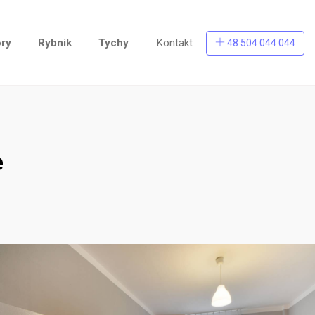
ry
Rybnik
Tychy
Kontakt
48 504 044 044
e