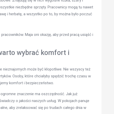
sobowe. Znajdują się w nich wygodne łóżka, szafy i
wszystkie niezbędne sprzęty. Pracownicy mogą tu nawet
ę i herbatę, a wszystko po to, by można było poczuć
 pracowników. Maja oni okazję, aby przed pracą usiąść i
warto wybrać komfort i
ie nieznajomych może być kłopotliwe. Nie wszyscy też
tyków. Osoby, które chciałyby spędzić trochę czasu w
ujemy komfort i bezpieczeństwo.
ju, ogromne znaczenie ma oszczędność. Jak już
e świadczy o jakości naszych usług. W pokojach panuje
ealne, aby zrelaksować się po trudach całego dnia w