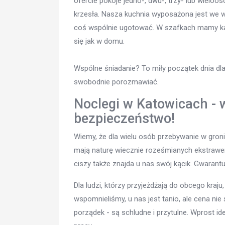
ofercie pokoje jedno-, dwu-, trzy- lub wieloo
krzesła. Nasza kuchnia wyposażona jest we 
coś wspólnie ugotować. W szafkach mamy kaw
się jak w domu.
Wspólne śniadanie? To miły początek dnia dla
swobodnie porozmawiać.
Noclegi w Katowicach - 
bezpieczeństwo!
Wiemy, że dla wielu osób przebywanie w gron
mają naturę wiecznie roześmianych ekstrawer
ciszy także znajda u nas swój kącik. Gwarant
Dla ludzi, którzy przyjeżdżają do obcego kra
wspomnieliśmy, u nas jest tanio, ale cena ni
porządek - są schludne i przytulne. Wprost id