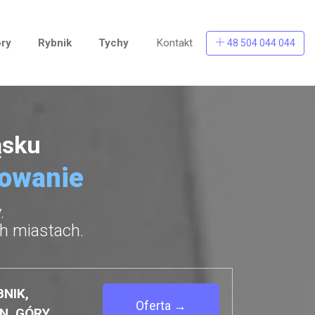
ry
Rybnik
Tychy
Kontakt
48 504 044 044
ąsku
rowanie
.
h miastach.
BNIK,
Oferta →
N. GÓRY