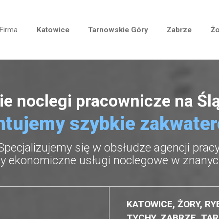
Firma
Katowice
Tarnowskie Góry
Zabrze
Żo
ie noclegi pracownicze na Śl
tujemy szybkie zakwate
Specjalizujemy się w obsłudze agencji pracy
 ekonomiczne usługi noclegowe w znanyc
KATOWICE, ŻORY, RY
TYCHY, ZABRZE, TAR