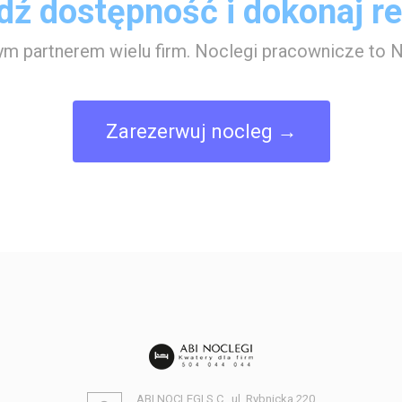
dź dostępność i dokonaj rez
m partnerem wielu firm. Noclegi pracownicze to N
Zarezerwuj nocleg →
ABI NOCLEGI S.C., ul. Rybnicka 220