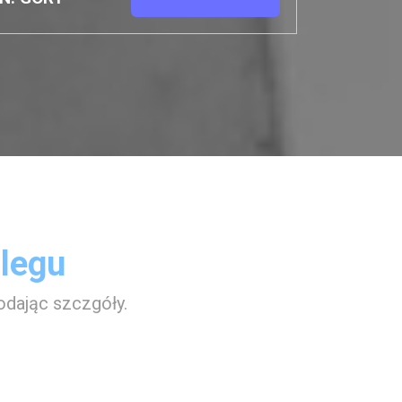
clegu
odając szczgóły.