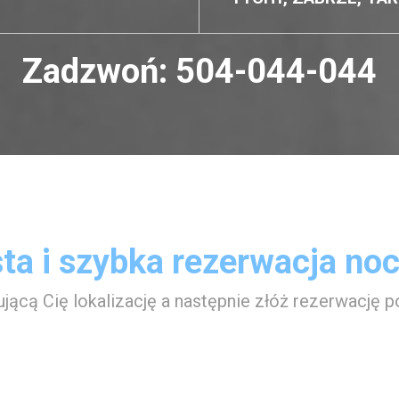
Zadzwoń:
504-044-044
ta i szybka rezerwacja no
ującą Cię lokalizację a następnie złóż rezerwację p